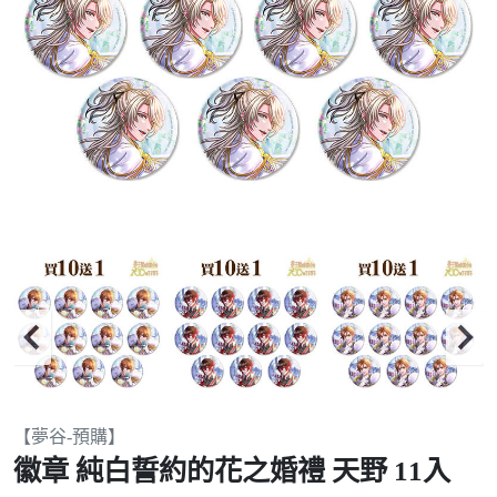
Item
【夢谷-預購】
2
徽章 純白誓約的花之婚禮 天野 11入
of