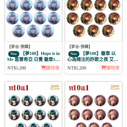
【夢谷-預購】
【夢谷-預購】
【夢100】Hope is in
【夢100】徽章 以
New
New
Me 葛雷希亞 日覺 徽章11
心為賭注的詐欺之夜 艾因
入組
茲 11入
NT$1,200
購物車
NT$1,200
購物車