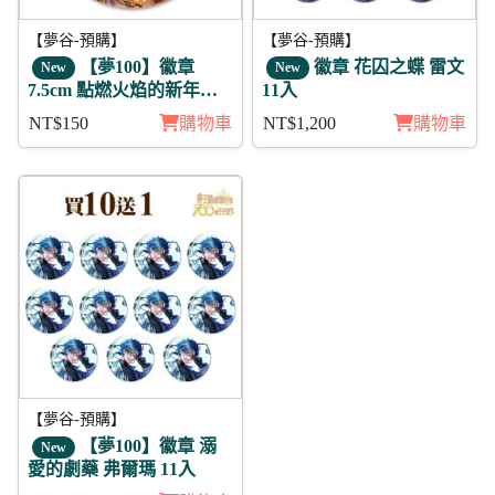
【夢谷-預購】
【夢谷-預購】
【夢100】徽章
徽章 花囚之蝶 雷文
New
New
7.5cm 點燃火焰的新年參
11入
拜 利卡
NT$150
購物車
NT$1,200
購物車
【夢谷-預購】
【夢100】徽章 溺
New
愛的劇藥 弗爾瑪 11入