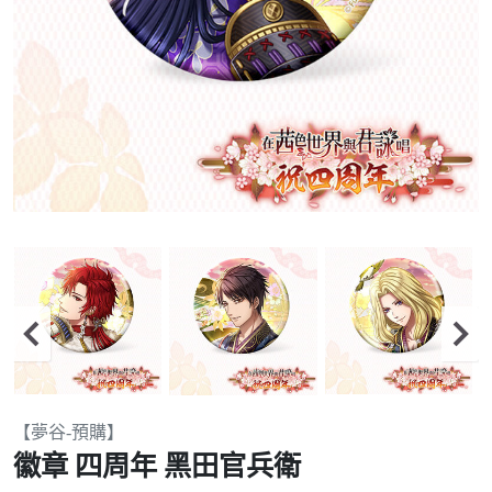
Item
【夢谷-預購】
2
徽章 四周年 黑田官兵衛
of