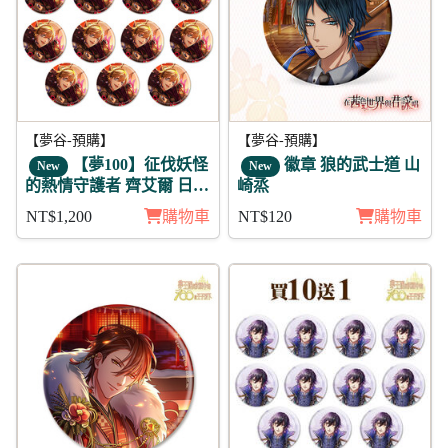
【夢谷-預購】
【夢谷-預購】
【夢100】征伐妖怪
徽章 狼的武士道 山
New
New
的熱情守護者 齊艾爾 日覺
崎烝
徽章11入組
NT$1,200
購物車
NT$120
購物車