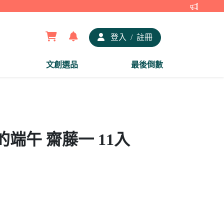
【夢谷x
登入
/
註冊
文創選品
最後倒數
端午 齋藤一 11入