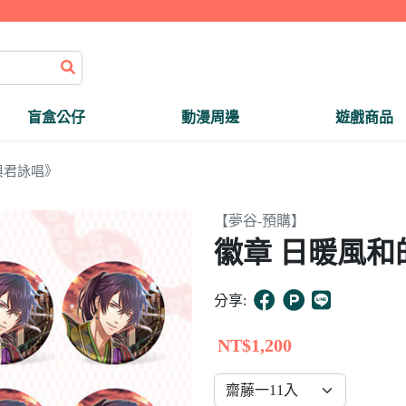
盲盒公仔
動漫周邊
遊戲商品
與君詠唱》
【夢谷-預購】
徽章 日暖風和的
分享:
NT$1,200