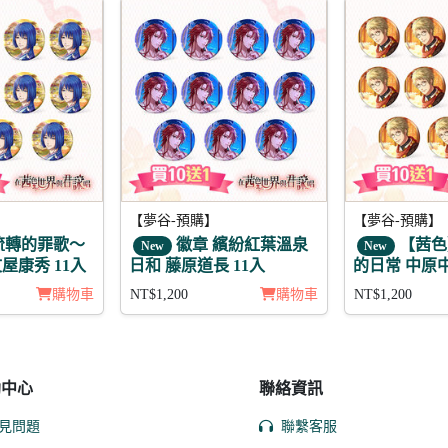
【夢谷-預購】
【夢谷-預購】
流轉的罪歌～
徽章 繽紛紅葉溫泉
【茜色
New
New
屋康秀 11入
日和 藤原道長 11入
的日常 中
購物車
NT$1,200
購物車
NT$1,200
助中心
聯絡資訊
見問題
聯繫客服