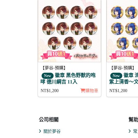
【夢谷-預購】
【夢谷-預購】
徽章 黑色野獸的咆
徽章 
New
New
哮 德川綱吉 11入
紫上清香～文
NT$1,200
購物車
NT$1,200
公司相關
幫
關於夢谷
常