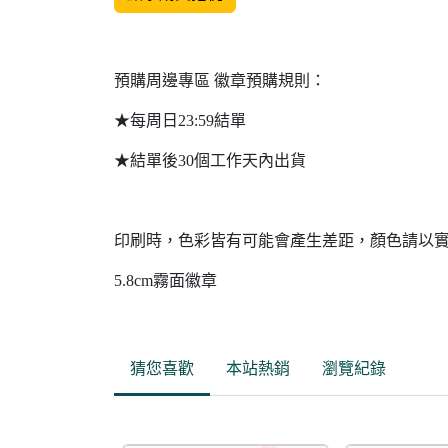
預購周邊專區 徽章預購規則：
★每周日23:59結單
★結單後30個工作天內出貨
印刷時，色彩皆有可能會產生差距，顏色請以
5.8cm霧面徽章
猜您喜歡
本站熱銷
瀏覽紀錄