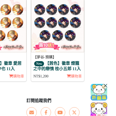
【夢谷-預購】
】徽章 愛居
【茜色】徽章 煙籠
New
原中也 11入
之中的戀情 桂小五郎 11入
購物車
NT$1,200
購物車
訂閱追蹤我們