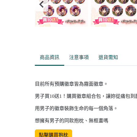
Item
2
of
商品資訊
注意事項
退貨需知
6
目前所有預購徽章皆為霧面徽章。
男子買10送1！購買徽章組合包，讓妳從痛包
用男子的徽章裝飾生命的每一個角落。
想擁有男子的同款抱枕、無框畫嗎
點擊購買抱枕