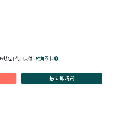
 Pi錢包 | 街口支付
| 銀角零卡
立即購買