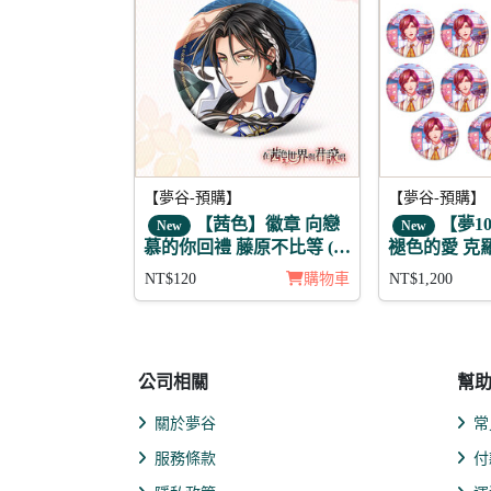
【夢谷-預購】
【夢谷-預購】
【茜色】徽章 向戀
【夢1
New
New
慕的你回禮 藤原不比等 (月
褪色的愛 克
魄)
11入組
NT$120
購物車
NT$1,200
公司相關
幫
關於夢谷
常
服務條款
付