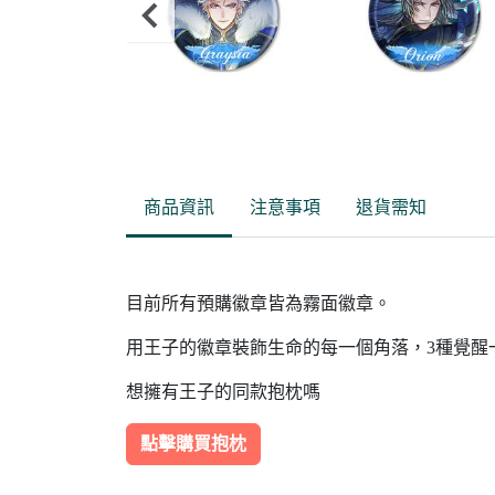
Item
2
of
商品資訊
注意事項
退貨需知
5
目前所有預購徽章皆為霧面徽章。
用王子的徽章裝飾生命的每一個角落，3種覺醒
想擁有王子的同款抱枕嗎
點擊購買抱枕