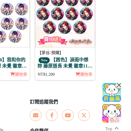
【夢谷-預購】
00】我和你的
【茜色】淚雨中想
New
威爾 未覺 徽章11
妳 藤原道長 未覺 徽章11入
組
購物車
NT$1,200
購物車
訂閱追蹤我們
Top
0)
合作夥伴