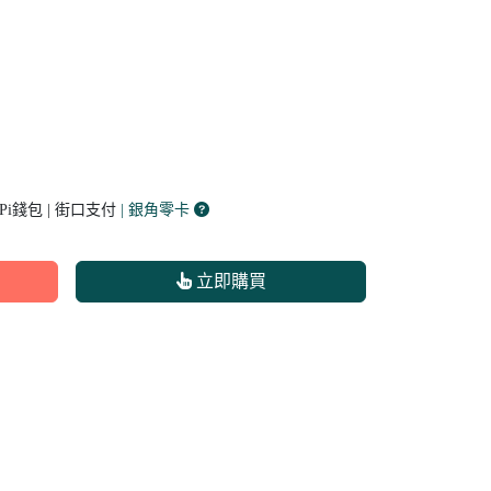
 Pi錢包 | 街口支付
| 銀角零卡
立即購買