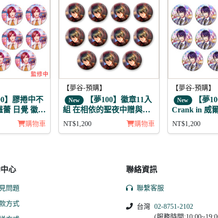
【夢谷-預購】
【夢谷-預購】
00】膠捲中不
【夢100】徽章11入
【夢1
New
New
羅蕾 日覺 徽章
組 在相依的聖夜中贈與的
Crank in 
愛 伊薩克 日覺
入組
購物車
NT$1,200
購物車
NT$1,200
助中心
聯絡資訊
見問題
聯繫客服
款方式
台灣
02-8751-2102
(服務時間:10:00~19:0