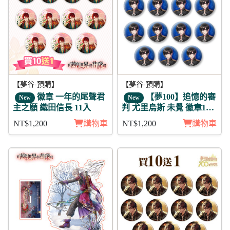
【夢谷-預購】
【夢谷-預購】
徽章 一年的尾聲君
【夢100】追憶的審
New
New
主之願 織田信長 11入
判 尤里烏斯 未覺 徽章11
入組
NT$1,200
購物車
NT$1,200
購物車