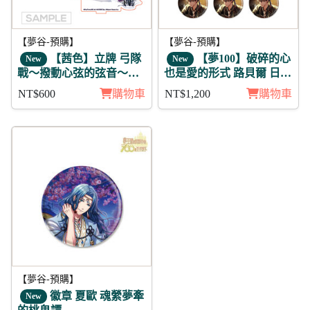
【夢谷-預購】
【夢谷-預購】
【茜色】立牌 弓隊
【夢100】破碎的心
New
New
戰～撥動心弦的弦音～明
也是愛的形式 路貝爾 日覺
智光秀
徽章11入組
NT$600
購物車
NT$1,200
購物車
【夢谷-預購】
徽章 夏歐 魂縈夢牽
New