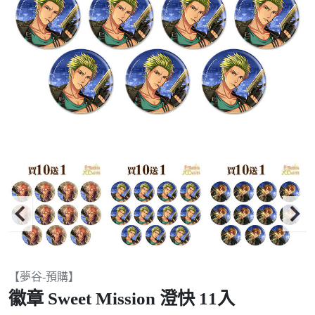
Item
【夢谷-預購】
2
徽章 Sweet Mission 澄快 11入
of