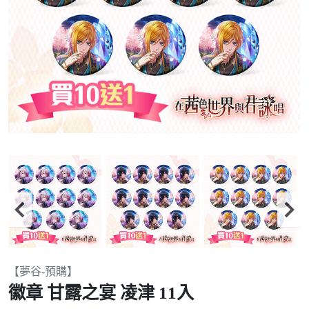
Item
【夢谷-預購】
2
徽章 甘露之宴 凌津 11入
of