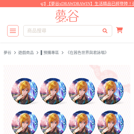
【夢谷xDRAWDRAWIN】生活精品已經登陸！還
夢谷
遊戲商品
▌預購專區
《在茜色世界與君詠唱》