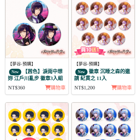
【夢谷-預購】
【夢谷-預購】
【茜色】淚雨中想
徽章 沉睡之森的邀
New
New
妳 江戶川亂步 徽章3入組
請 紀貫之 11入
NT$360
購物車
NT$1,200
購物車