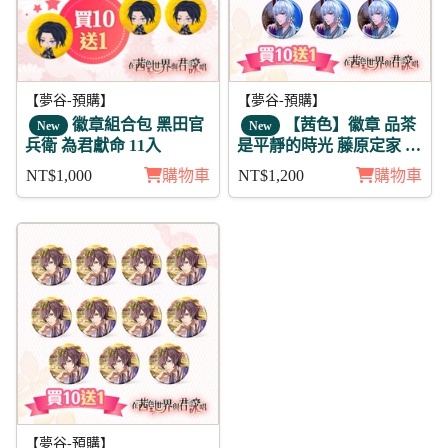
【夢谷-預購】
【夢谷-預購】
徽章組合包 黑田官
【茜色】徽章 品茶
New
New
兵衛 為君獻命 11入
是平靜的時光 藤原定家 11
入
NT$1,000
購物車
NT$1,200
購物車
【夢谷-預購】