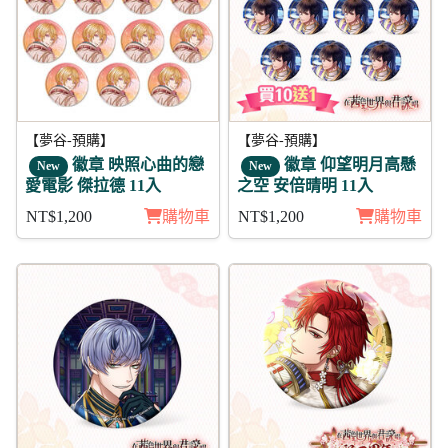
【夢谷-預購】
【夢谷-預購】
徽章 映照心曲的戀
徽章 仰望明月高懸
New
New
愛電影 傑拉德 11入
之空 安倍晴明 11入
NT$1,200
購物車
NT$1,200
購物車