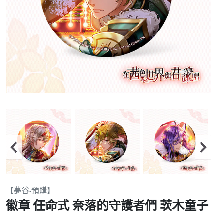
Item
【夢谷-預購】
2
徽章 任命式 奈落的守護者們 茨木童子
of