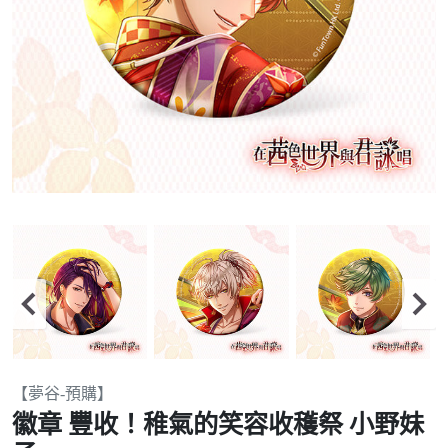
Item
【夢谷-預購】
2
徽章 豐收！稚氣的笑容收穫祭 小野妹
of