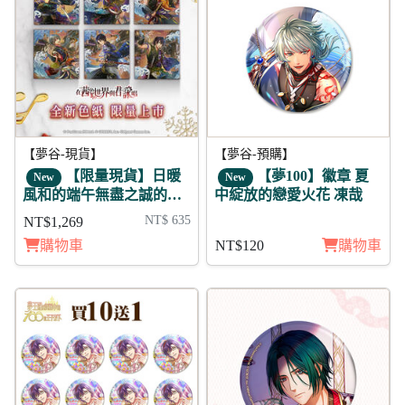
【夢谷-現貨】
【夢谷-預購】
【限量現貨】日暖
【夢100】徽章 夏
New
New
風和的端午無盡之誠的道
中綻放的戀愛火花 凍哉
義色紙組
NT$ 635
NT$1,269
購物車
NT$120
購物車