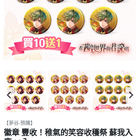
Item
【夢谷-預購】
2
徽章 豐收！稚氣的笑容收穫祭 蘇我入
of