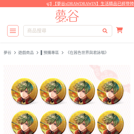
【夢谷xDRAWDRAWIN】生活精品已經登陸
夢谷
遊戲商品
▌預購專區
《在茜色世界與君詠唱》