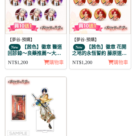
【夢谷-預購】
【夢谷-預購】
【茜色】徽章 醫道
【茜色】徽章 花開
New
New
回診錄～良藥推薦～大國
之地的永恆誓約 藤原道長
主 11入
(陽覺) 11入
NT$1,200
購物車
NT$1,200
購物車