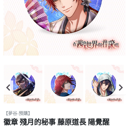
Item
【夢谷-預購】
2
徽章 殘月的秘事 藤原道長 陽覺醒
of