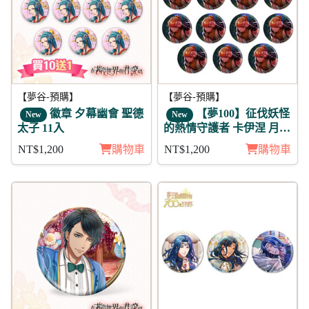
【夢谷-預購】
【夢谷-預購】
徽章 夕幕幽會 聖德
【夢100】征伐妖怪
New
New
太子 11入
的熱情守護者 卡伊涅 月覺
徽章11入組
NT$1,200
購物車
NT$1,200
購物車