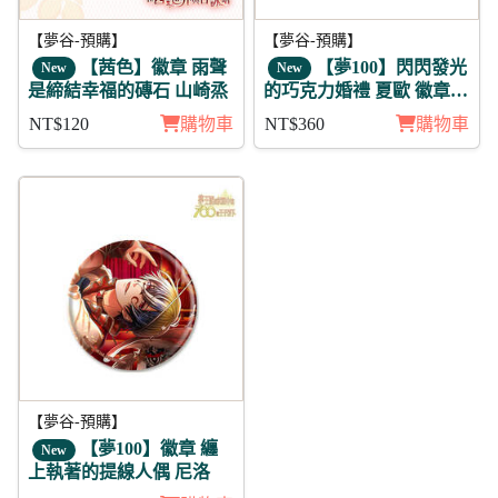
【夢谷-預購】
【夢谷-預購】
【茜色】徽章 雨聲
【夢100】閃閃發光
New
New
是締結幸福的磚石 山崎烝
的巧克力婚禮 夏歐 徽章3
入組
NT$120
購物車
NT$360
購物車
【夢谷-預購】
【夢100】徽章 纏
New
上執著的提線人偶 尼洛