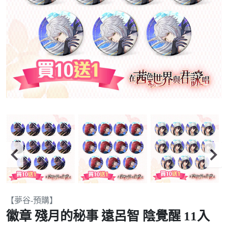
Item
【夢谷-預購】
2
徽章 殘月的秘事 遠呂智 陰覺醒 11入
of