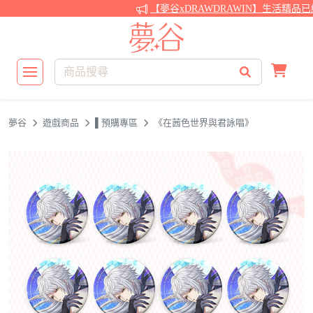
【夢谷xDRAWDRAWIN】生活精品已
夢谷
遊戲商品
▌預購專區
《在茜色世界與君詠唱》