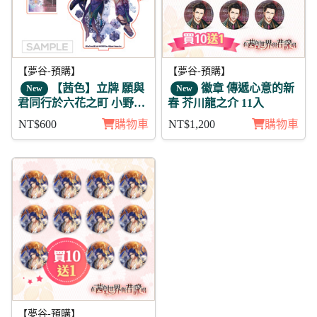
【夢谷-預購】
【夢谷-預購】
【茜色】立牌 願與
徽章 傳遞心意的新
New
New
君同行於六花之町 小野妹
春 芥川龍之介 11入
子
NT$600
購物車
NT$1,200
購物車
【夢谷-預購】