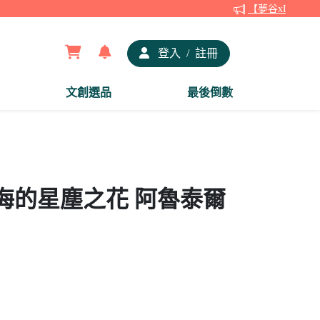
【夢谷xDRAW
登入
/
註冊
文創選品
最後倒數
海的星塵之花 阿魯泰爾