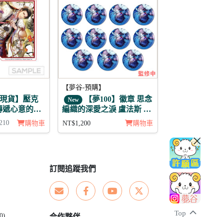
【夢谷-預購】
現貨】壓克
【夢100】徽章 思念
New
傳遞心意的新
編織的深愛之淚 盧法斯 月
介
覺 11入
210
購物車
NT$1,200
購物車
訂閱追蹤我們
Top
0)
合作夥伴