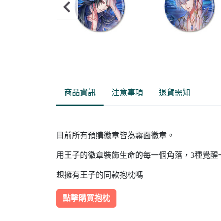
Item
2
of
商品資訊
注意事項
退貨需知
5
目前所有預購徽章皆為霧面徽章。
用王子的徽章裝飾生命的每一個角落，3種覺醒
想擁有王子的同款抱枕嗎
點擊購買抱枕