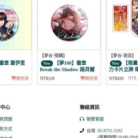
【夢谷-預購】
【夢谷-現貨】
章 蓋伊里
【夢100】徽章
【限量
New
New
Break the Shadow 路貝爾
力卡片立牌 
春 芥川龍之
NT$ 
購物車
NT$120
購物車
NT$420
助中心
聯絡資訊
見問題
聯繫客服
款方式
台灣
02-8751-2102
(服務時間:10:00~19:0