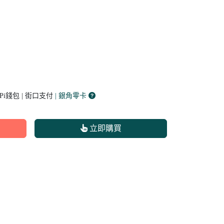
 Pi錢包 | 街口支付
| 銀角零卡
立即購買