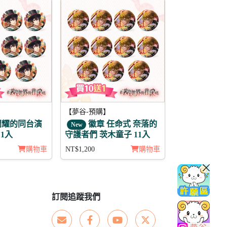
【夢谷-預購】
閃耀的同台演
徽章 任命式 奈落的
New
11入
守護者們 茨木童子 11入
購物車
NT$1,200
購物車
訂閱追蹤我們