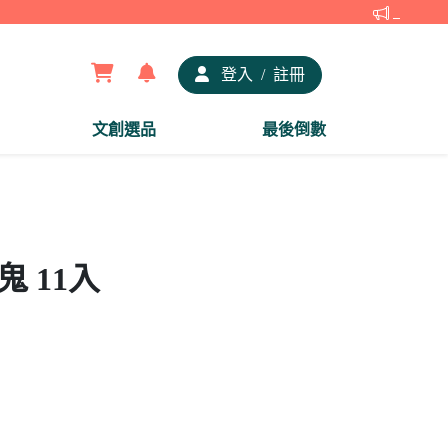
【夢谷xD
登入
/
註冊
文創選品
最後倒數
鬼 11入