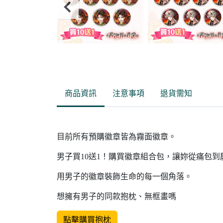
Item
2
of
商品資訊
注意事項
退貨需知
7
目前所有預購徽章皆為霧面徽章。
男子買10送1！購買徽章組合包，讓妳從痛包
用男子的徽章裝飾生命的每一個角落。
想擁有男子的同款抱枕、無框畫嗎
點擊購買抱枕