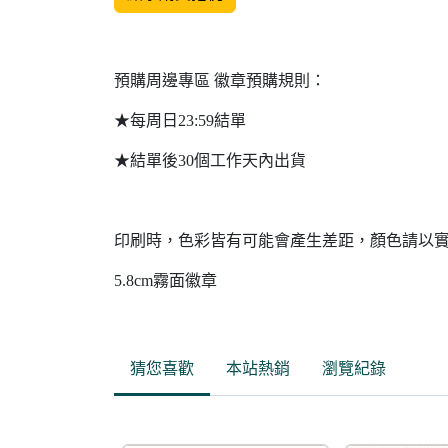
預購周邊專區 徽章預購規則：
★每周日23:59結單
★結單後30個工作天內出貨
印刷時，色彩皆有可能會產生差距，顏色請以
5.8cm霧面徽章
猜您喜歡
本站熱銷
瀏覽紀錄