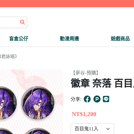
盲盒公仔
動漫周邊
遊戲商品
與君詠唱》
【夢谷-預購】
徽章 奈落 百目
分享:
NT$1,200