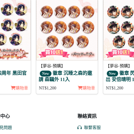
【夢谷-預購】
【夢谷-預購】
四周年 黑田官
徽章 沉睡之森的邀
徽章 
New
New
請 森鷗外 11入
出 安倍晴明 
購物車
NT$1,200
購物車
NT$1,200
助中心
聯絡資訊
見問題
聯繫客服