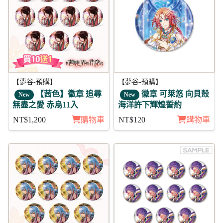
【夢谷-預購】
【夢谷-預購】
【茜色】徽章 追尋
徽章 可萊悠 向貝殼
New
New
無盡之愛 赤烏11入
海洋許下輝煌誓約
NT$1,200
購物車
NT$120
購物車