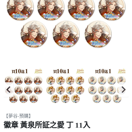
Item
【夢谷-預購】
2
徽章 黃泉所証之愛 丁 11入
of