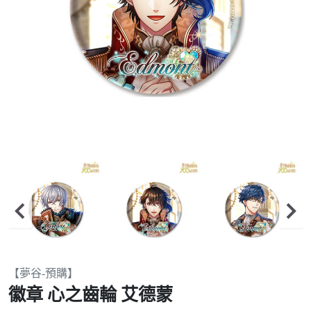
Item
【夢谷-預購】
2
徽章 心之齒輪 艾德蒙
of