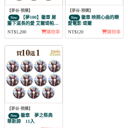
【夢谷-預購】
【夢谷-預購】
【夢100】徽章 屋
徽章 映照心曲的戀
New
New
簷下滋長的愛 艾爾堤帕蘭
愛電影 堤爾
月覺 11入
NT$1,200
購物車
NT$120
購物車
【夢谷-預購】
徽章 夢之祭典
New
華斯諦 11入