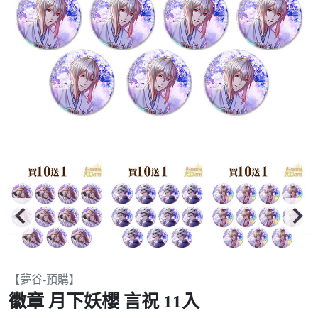
Item
【夢谷-預購】
2
徽章 月下妖櫻 言祝 11入
of