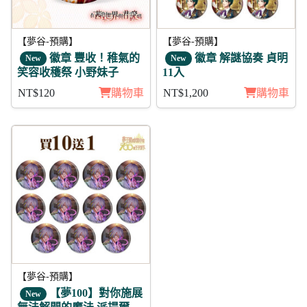
【夢谷-預購】
【夢谷-預購】
徽章 豐收！稚氣的
徽章 解謎協奏 貞明
New
New
笑容收穫祭 小野妹子
11入
NT$120
購物車
NT$1,200
購物車
【夢谷-預購】
【夢100】對你施展
New