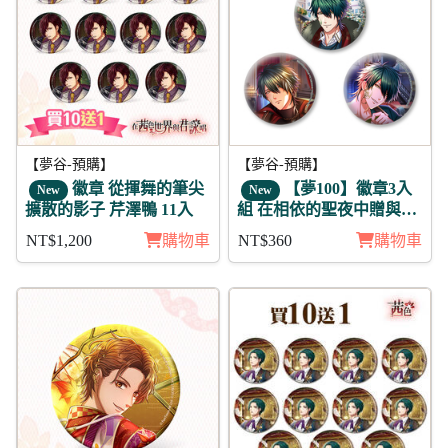
【夢谷-預購】
【夢谷-預購】
徽章 從揮舞的筆尖
【夢100】徽章3入
New
New
擴散的影子 芹澤鴨 11入
組 在相依的聖夜中贈與的
愛 伊薩克
NT$1,200
購物車
NT$360
購物車