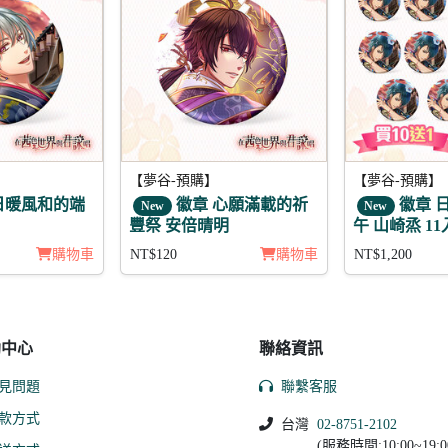
【夢谷-預購】
【夢谷-預購】
日暖風和的端
徽章 心願滿載的祈
徽章 
New
New
豐祭 安倍晴明
午 山崎烝 11
購物車
NT$120
購物車
NT$1,200
助中心
聯絡資訊
見問題
聯繫客服
款方式
台灣
02-8751-2102
(服務時間:10:00~19:0