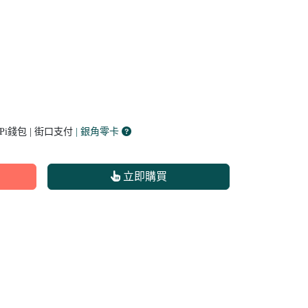
 Pi錢包 | 街口支付
| 銀角零卡
立即購買