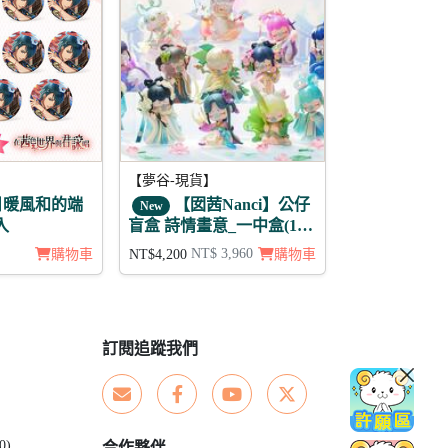
【夢谷-現貨】
日暖風和的端
【囡茜Nanci】公仔
New
入
盲盒 詩情畫意_一中盒(12
款不重複)
NT$ 3,960
購物車
NT$4,200
購物車
訂閱追蹤我們
0)
合作夥伴