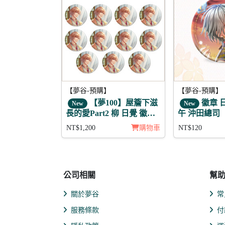
【夢谷-預購】
【夢谷-預購】
【夢100】屋簷下滋
徽章 
New
New
長的愛Part2 柳 日覺 徽章
午 沖田總司
11入組
NT$1,200
購物車
NT$120
公司相關
幫
關於夢谷
常
服務條款
付