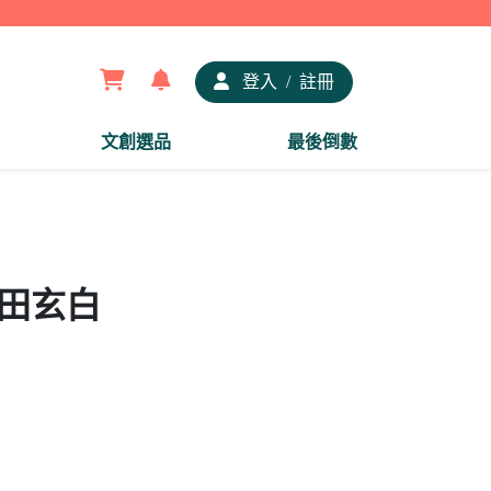
【夢谷
登入
/
註冊
文創選品
最後倒數
杉田玄白