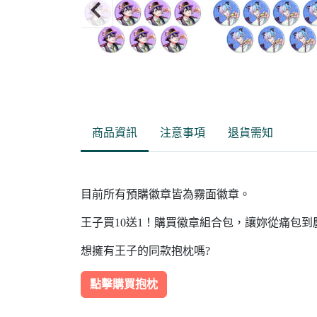
Item
2
of
商品資訊
注意事項
退貨需知
5
目前所有預購徽章皆為霧面徽章。
王子買10送1！購買徽章組合包，讓妳從痛包
想擁有王子的同款抱枕嗎?
點擊購買抱枕