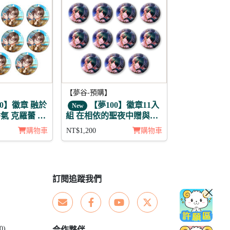
【夢谷-預購】
0】徽章 融於
【夢100】徽章11入
New
 克羅蕾 11
組 在相依的聖夜中贈與的
愛 伊薩克 月覺
購物車
NT$1,200
購物車
訂閱追蹤我們
0)
合作夥伴