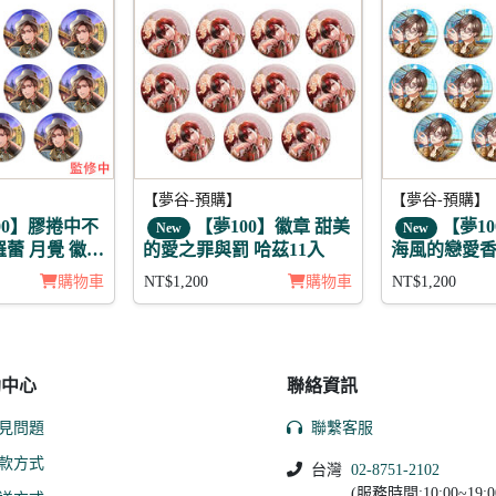
【夢谷-預購】
【夢谷-預購】
00】膠捲中不
【夢100】徽章 甜美
【夢10
New
New
羅蕾 月覺 徽章
的愛之罪與罰 哈茲11入
海風的戀愛香氣
入
購物車
NT$1,200
購物車
NT$1,200
助中心
聯絡資訊
見問題
聯繫客服
款方式
台灣
02-8751-2102
(服務時間:10:00~19:0