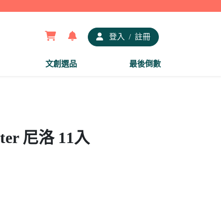
【夢
登入
/
註冊
文創選品
最後倒數
er 尼洛 11入