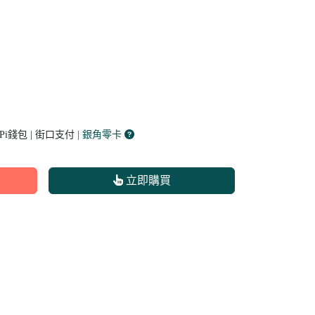
 Pi錢包 | 街口支付
| 銀角零卡
立即購買