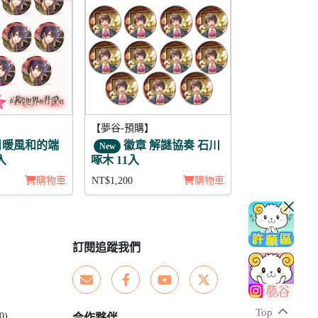
【夢谷-預購】
日暖風和的端
徽章 解謎協奏 石川
New
入
啄木 11入
購物車
NT$1,200
購物車
訂閱追蹤我們
Top
0)
合作夥伴