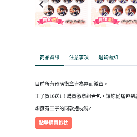
Item
2
of
商品資訊
注意事項
退貨需知
3
目前所有預購徽章皆為霧面徽章。
王子買10送1！購買徽章組合包，讓妳從痛包
想擁有王子的同款抱枕嗎?
點擊購買抱枕