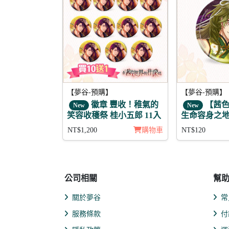
【夢谷-預購】
【夢谷-預購】
徽章 豐收！稚氣的
【茜色
New
New
笑容收穫祭 桂小五郎 11入
生命容身之地
NT$1,200
購物車
NT$120
公司相關
幫
關於夢谷
常
服務條款
付