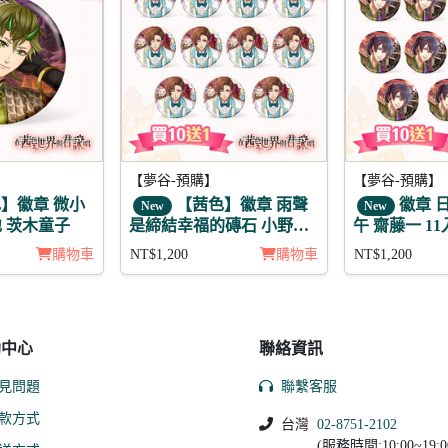
【夢谷-預購】
【夢谷-預購】
】徽章 微小
【茜色】徽章 雨聲
徽章 
New
New
 茨木童子
是締結幸福的磚石 小野妹
午 齋藤一 11
子 11入
購物車
NT$1,200
購物車
NT$1,200
助中心
聯絡資訊
見問題
聯繫客服
款方式
台灣
02-8751-2102
(服務時間:10:00~19:0