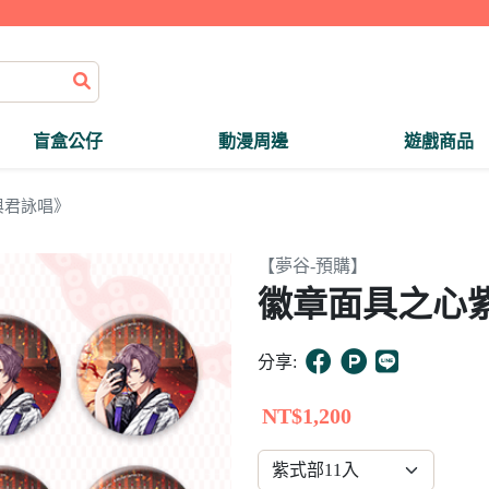
盲盒公仔
動漫周邊
遊戲商品
與君詠唱》
【夢谷-預購】
徽章面具之心紫
分享:
NT$1,200