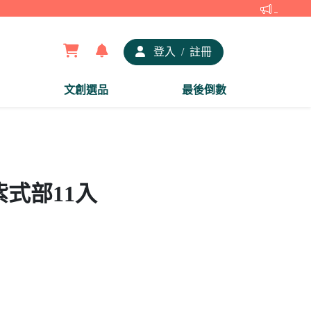
【夢谷xD
登入
/
註冊
文創選品
最後倒數
式部11入