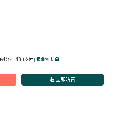
 Pi錢包 | 街口支付
| 銀角零卡
立即購買