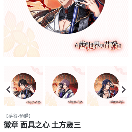
Item
【夢谷-預購】
2
徽章 面具之心 土方歲三
of