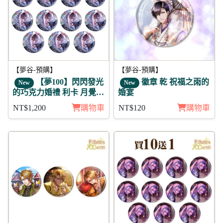
【夢谷-預購】
【夢谷-預購】
【夢100】閃閃發光
徽章 乾 祝福之雨的
New
New
的巧克力婚禮 利卡 月覺
婚宴
徽章11入組
NT$1,200
購物車
NT$120
購物車