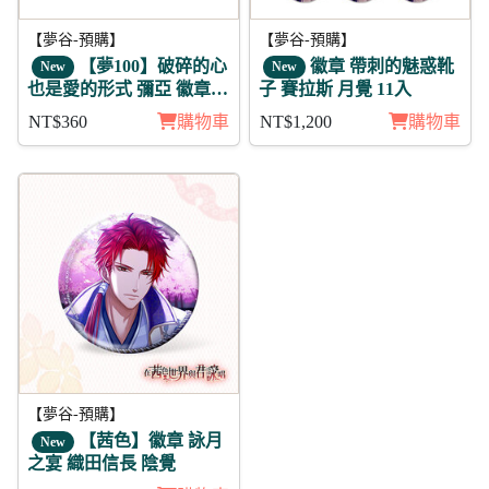
【夢谷-預購】
【夢谷-預購】
【夢100】破碎的心
徽章 帶刺的魅惑靴
New
New
也是愛的形式 彌亞 徽章3
子 賽拉斯 月覺 11入
入組
NT$360
購物車
NT$1,200
購物車
【夢谷-預購】
【茜色】徽章 詠月
New
之宴 織田信長 陰覺