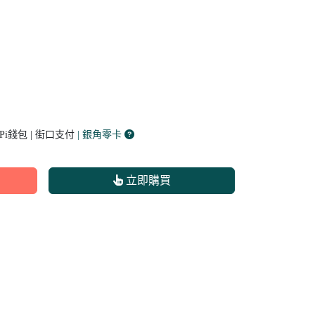
 Pi錢包 | 街口支付
| 銀角零卡
立即購買