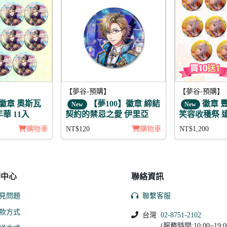
【夢谷-預購】
【夢谷-預購】
m 徽章 奧斯瓦
【夢100】徽章 締結
徽章 
New
New
華 11入
契約的禁忌之愛 伊里亞
笑容收穫祭 遠
購物車
NT$120
購物車
NT$1,200
助中心
聯絡資訊
見問題
聯繫客服
款方式
台灣
02-8751-2102
(服務時間:10:00~19:0