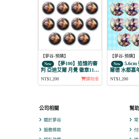
【夢谷-預購】
【夢谷-預購】
【夢100】追憶的審
5.6c
New
New
判 亞迪艾爾 月覺 徽章11入
爾德 水都嘉年
組
NT$1,200
購物車
NT$1,200
公司相關
幫
關於夢谷
常
服務條款
付