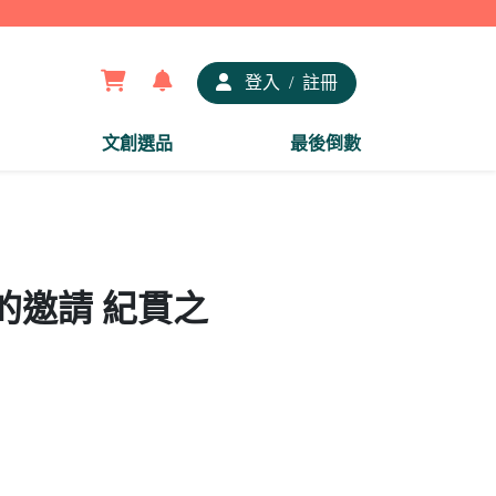
【夢
登入
/
註冊
文創選品
最後倒數
的邀請 紀貫之