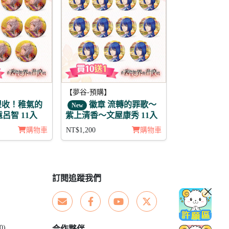
【夢谷-預購】
豐收！稚氣的
徽章 流轉的罪歌～
New
呂智 11入
紫上清香～文屋康秀 11入
購物車
NT$1,200
購物車
訂閱追蹤我們
0)
合作夥伴