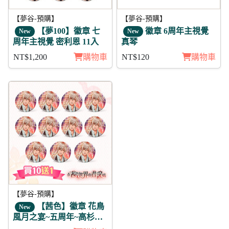
【夢谷-預購】
【夢谷-預購】
【夢100】徽章 七
徽章 6周年主視覺
New
New
周年主視覺 密利恩 11入
真琴
NT$1,200
購物車
NT$120
購物車
【夢谷-預購】
【茜色】徽章 花鳥
New
風月之宴~五周年~高杉晉
作(陽覺)11入