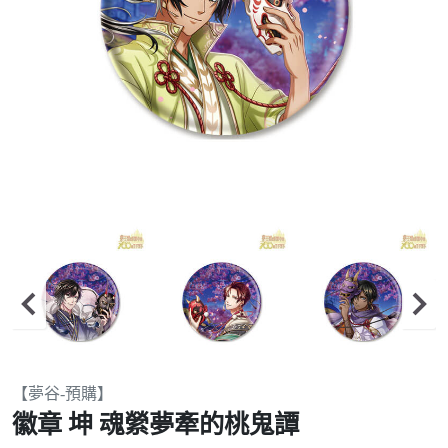
Item
【夢谷-預購】
2
徽章 坤 魂縈夢牽的桃鬼譚
of