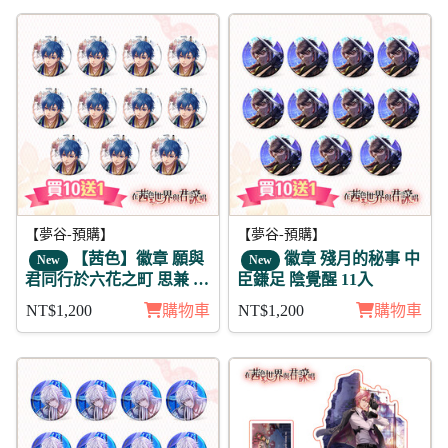
【夢谷-預購】
【夢谷-預購】
【茜色】徽章 願與
徽章 殘月的秘事 中
New
New
君同行於六花之町 思兼 11
臣鎌足 陰覺醒 11入
入
NT$1,200
購物車
NT$1,200
購物車