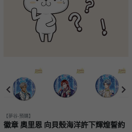
Item
【夢谷-預購】
2
徽章 奧里恩 向貝殼海洋許下輝煌誓約
of