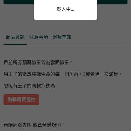
載入中...
載入中...
商品資訊
注意事項
退貨需知
目前所有預購徽章皆為霧面徽章。
用王子的徽章裝飾生命的每一個角落，3種覺醒一次滿足。
想擁有王子的同款抱枕嗎
點擊購買抱枕
預購周邊專區 徽章預購規則：