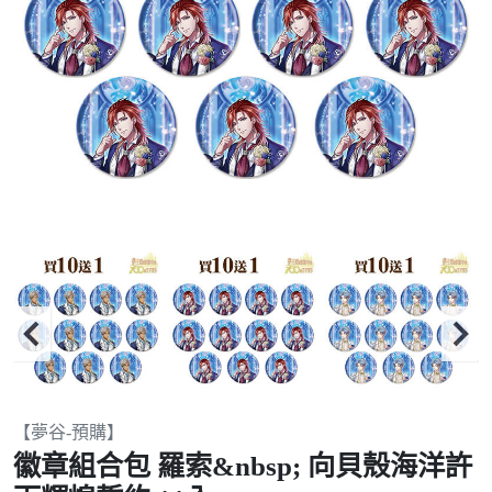
Item
【夢谷-預購】
2
徽章組合包 羅索&nbsp; 向貝殼海洋許
of