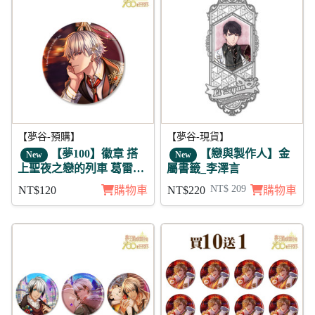
【夢谷-預購】
【夢谷-現貨】
【夢100】徽章 搭
【戀與製作人】金
New
New
上聖夜之戀的列車 葛雷希
屬書籤_李澤言
亞
NT$ 209
NT$120
購物車
NT$220
購物車