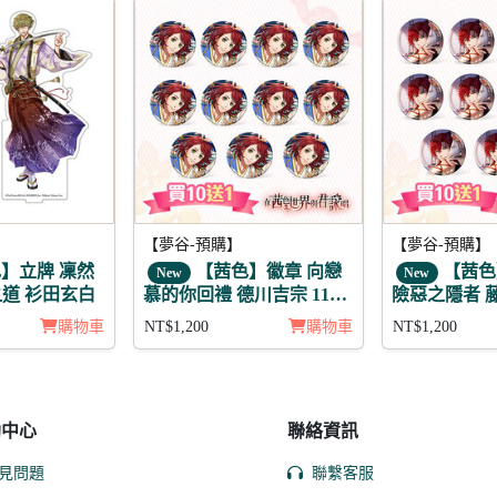
【夢谷-預購】
【夢谷-預購】
】立牌 凜然
【茜色】徽章 向戀
【茜色
New
New
道 衫田玄白
慕的你回禮 德川吉宗 11入
險惡之隱者 藤
(陽覺)
購物車
NT$1,200
購物車
NT$1,200
助中心
聯絡資訊
見問題
聯繫客服