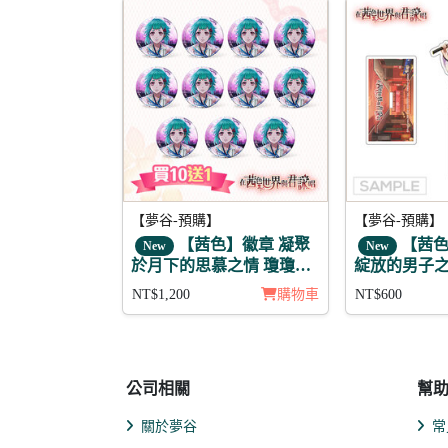
【夢谷-預購】
【夢谷-預購】
【茜色】徽章 凝聚
【茜色
New
New
於月下的思慕之情 瓊瓊杵
綻放的男子之
陰覺 11入
NT$1,200
購物車
NT$600
公司相關
幫
關於夢谷
常