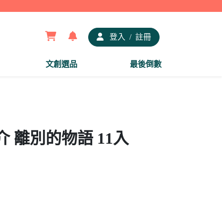
【夢
登入
/
註冊
文創選品
最後倒數
 離別的物語 11入