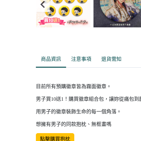
Item
2
of
商品資訊
注意事項
退貨需知
14
目前所有預購徽章皆為霧面徽章。
男子買10送1！購買徽章組合包，讓妳從痛包
用男子的徽章裝飾生命的每一個角落。
想擁有男子的同款抱枕、無框畫嗎
點擊購買抱枕