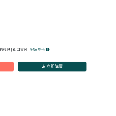
 Pi錢包 | 街口支付
| 銀角零卡
立即購買