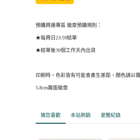
預購周邊專區 徽章預購規則：
★每周日23:59結單
★結單後30個工作天內出貨
印刷時，色彩皆有可能會產生差距，顏色請以
5.8cm霧面徽章
猜您喜歡
本站熱銷
瀏覽紀錄