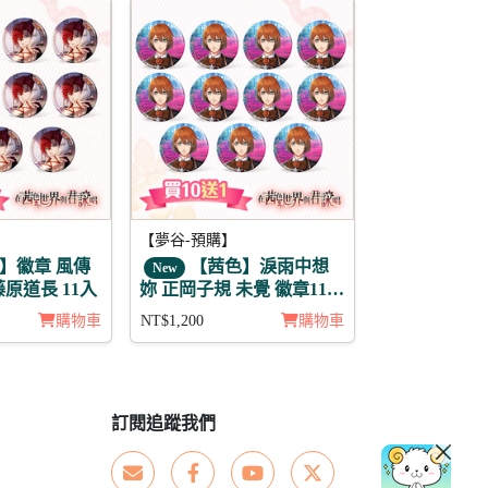
【夢谷-預購】
】徽章 風傳
【茜色】淚雨中想
New
原道長 11入
妳 正岡子規 未覺 徽章11入
組
購物車
NT$1,200
購物車
訂閱追蹤我們