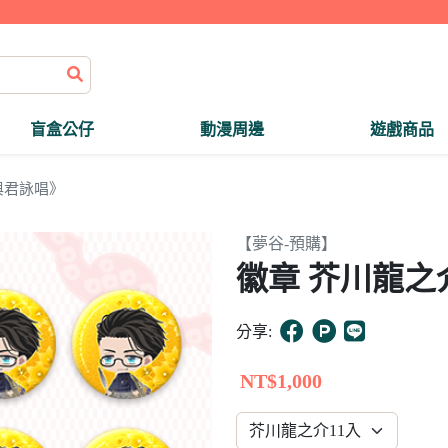
盲盒公仔
動漫周邊
遊戲商品
與君詠唱》
【夢谷-預購】
徽章 芥川龍之介
分享:
NT$1,000