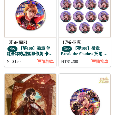
【夢谷-預購】
【夢谷-預購】
【夢100】徽章 伴
【夢100】徽章
New
New
隨著妳的甜蜜惡作劇 卡利
Break the Shadow 托爾 11
班恩
入
NT$120
購物車
NT$1,200
購物車