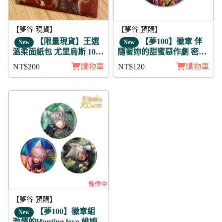
【夢谷-現貨】
【夢谷-預購】
【限量現貨】王選
【夢100】徽章 伴
New
New
溫柔面紙包 尤里烏斯 10
隨著妳的甜蜜惡作劇 密利
包入
恩
NT$200
購物車
NT$120
購物車
【夢谷-預購】
【夢100】徽章組
New