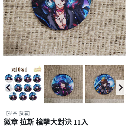
Item
【夢谷-預購】
2
徽章 拉斯 槍擊大對決 11入
of