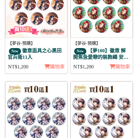
【夢谷-預購】
【夢谷-預購】
徽章面具之心黑田
【夢100】徽章 解
New
New
官兵衛11入
開焦急愛戀的裝飾繩 安塔
列斯 11入
NT$1,200
購物車
NT$1,200
購物車