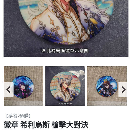
Item
【夢谷-預購】
2
徽章 希利烏斯 槍擊大對決
of