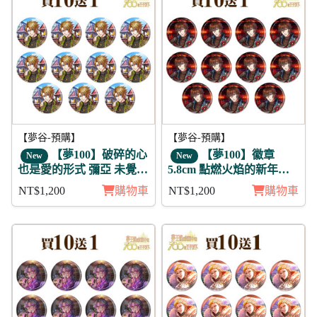
【夢谷-預購】
【夢谷-預購】
【夢100】破碎的心
【夢100】徽章
New
New
也是愛的形式 彌亞 未覺
5.8cm 點燃火焰的新年參
徽章11入組
拜 利卡 11入
NT$1,200
購物車
NT$1,200
購物車