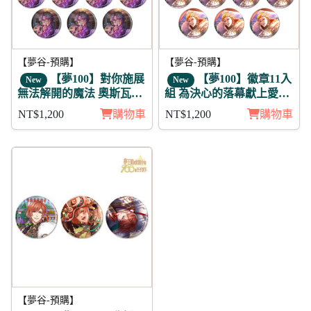
【夢谷-預購】
【夢谷-預購】
【夢100】對你施展
【夢100】徽章11入
New
New
無法解開的魔法 奧斯瓦爾
組 為決心的落幕獻上愛之
德 月覺 徽章11入組
歌 阿波羅 日覺
NT$1,200
購物車
NT$1,200
購物車
【夢谷-預購】