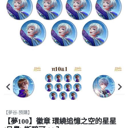
Item
【夢谷-預購】
2
【夢100】徽章 環繞追憶之空的星星
of