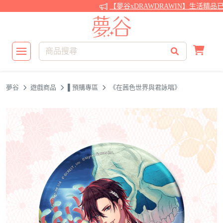
【夢谷xDRAWDRAWIN】生活精品已
夢谷
遊戲商品
▌預購專區
《在茜色世界與君詠唱》