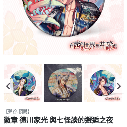
Item
【夢谷-預購】
2
徽章 德川家光 與七怪談的邂逅之夜
of