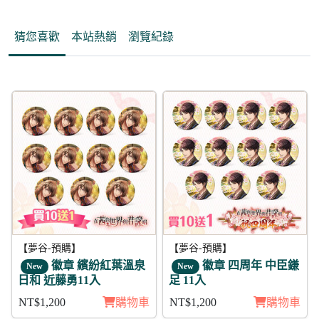
猜您喜歡
本站熱銷
瀏覽紀錄
【夢谷-預購】
【夢谷-預購】
徽章 繽紛紅葉溫泉
徽章 四周年 中臣鎌
New
New
日和 近藤勇11入
足 11入
NT$1,200
購物車
NT$1,200
購物車