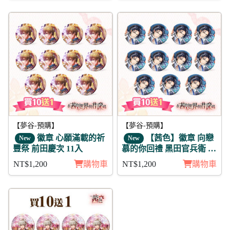
【夢谷-預購】
【夢谷-預購】
徽章 心願滿載的祈
【茜色】徽章 向戀
New
New
豐祭 前田慶次 11入
慕的你回禮 黑田官兵衛 11
入 (月魄)
NT$1,200
購物車
NT$1,200
購物車