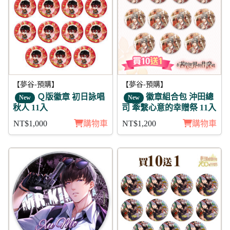
【夢谷-預購】
【夢谷-預購】
Ｑ版徽章 初日詠唱
徽章組合包 沖田總
New
New
秋人 11入
司 牽繫心意的幸贈祭 11入
NT$1,000
購物車
NT$1,200
購物車
95折