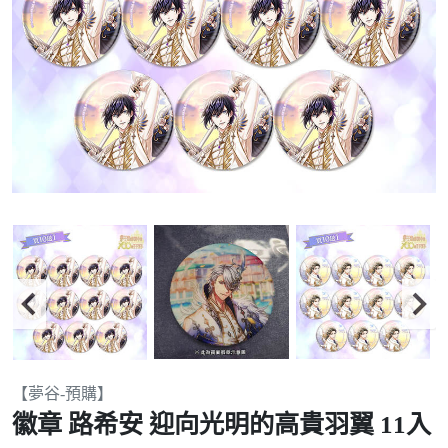
Item
【夢谷-預購】
2
徽章 路希安 迎向光明的高貴羽翼 11入
of