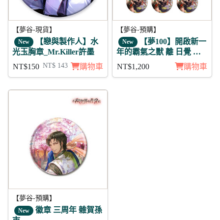
【夢谷-現貨】
【夢谷-預購】
【戀與製作人】水
【夢100】開啟新一
New
New
光玉胸章_Mr.Killer許墨
年的霸氣之獸 離 日覺 徽
章11入組
NT$ 143
NT$150
購物車
NT$1,200
購物車
【夢谷-預購】
徽章 三周年 雜賀孫
New