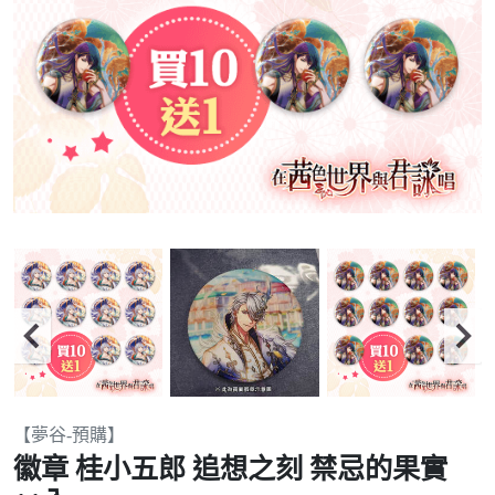
Item
【夢谷-預購】
2
徽章 桂小五郎 追想之刻 禁忌的果實
of