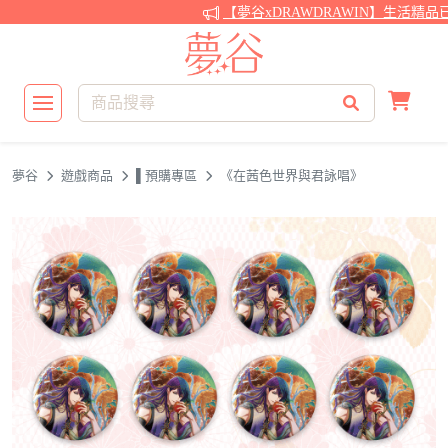
【夢谷xDRAWDRAWIN】生活精品
夢谷
遊戲商品
▌預購專區
《在茜色世界與君詠唱》