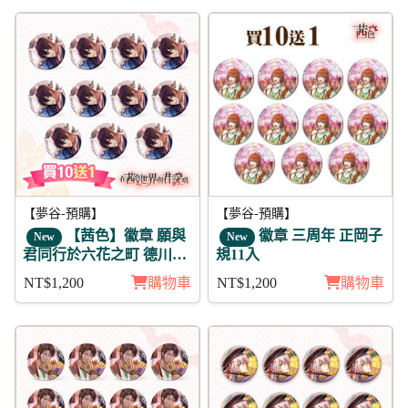
【夢谷-預購】
【夢谷-預購】
【茜色】徽章 願與
徽章 三周年 正岡子
New
New
君同行於六花之町 德川家
規11入
光 11入
NT$1,200
購物車
NT$1,200
購物車