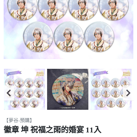
Item
【夢谷-預購】
2
徽章 坤 祝福之雨的婚宴 11入
of