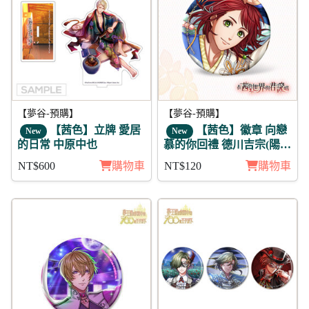
【夢谷-預購】
【夢谷-預購】
【茜色】立牌 愛居
【茜色】徽章 向戀
New
New
的日常 中原中也
慕的你回禮 德川吉宗(陽
覺)
NT$600
購物車
NT$120
購物車