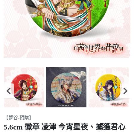
Item
【夢谷-預購】
2
5.6cm 徽章 凌津 今宵星夜、擄獲君心
of