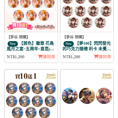
【夢谷-預購】
【夢谷-預購】
【茜色】徽章 花鳥
【夢100】閃閃發光
New
New
風月之宴~五周年~直毘(月
的巧克力婚禮 利卡 未覺
魄)11入
徽章11入組
NT$1,200
購物車
NT$1,200
購物車