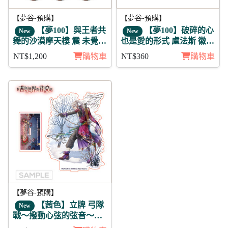
【夢谷-預購】
【夢谷-預購】
【夢100】與王者共
【夢100】破碎的心
New
New
舞的沙漠摩天樓 震 未覺
也是愛的形式 盧法斯 徽章
徽章11入組
3入組
NT$1,200
購物車
NT$360
購物車
【夢谷-預購】
【茜色】立牌 弓隊
New
戰～撥動心弦的弦音～明
智光秀