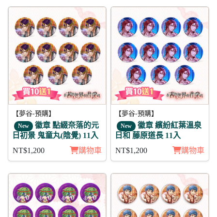
【夢谷-預購】
【夢谷-預購】
徽章 點綴奈落的元
徽章 繽紛紅葉溫泉
New
New
日初景 鬼童丸(陰覺) 11入
日和 藤原道長 11入
NT$1,200
購物車
NT$1,200
購物車