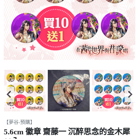
Item
【夢谷-預購】
2
5.6cm 徽章 齋藤一 沉醉思念的金木犀
of