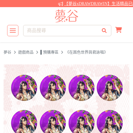
【夢谷xDRAWDRAWIN】生活精品已
夢谷
遊戲商品
▌預購專區
《在茜色世界與君詠唱》