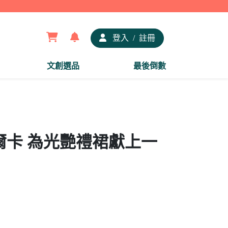
【夢谷
登入
/
註冊
文創選品
最後倒數
 弗爾卡 為光艷禮裙獻上一