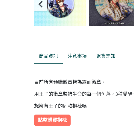
Item
2
of
商品資訊
注意事項
退貨需知
10
目前所有預購徽章皆為霧面徽章。
用王子的徽章裝飾生命的每一個角落，3種覺醒
想擁有王子的同款抱枕嗎
點擊購買抱枕