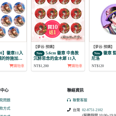
【夢谷-預購】
【夢谷-預購】
0】徽章11入
5.6cm 徽章 中島敦
徽章 監
New
New
題的妳施加愛
沉醉思念的金木犀 11入
尼洛
亞 月覺
購物車
NT$1,200
購物車
NT$120
助中心
聯絡資訊
見問題
聯繫客服
款方式
台灣
02-8751-2102
(服務時間:10:00~19:0