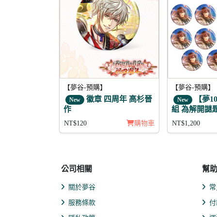
【夢谷-預購】
【夢谷-預購】
徽章 四周年 高杉晉
【夢10
New
New
作
組 為解開謎
的魔法 傑書
NT$120
購物車
NT$1,200
公司相關
幫
關於夢谷
常
服務條款
付