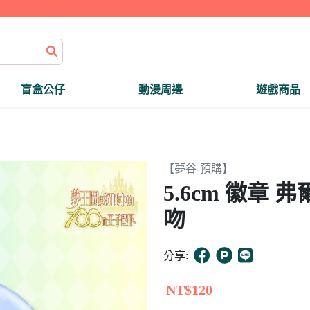
盲盒公仔
動漫周邊
遊戲商品
【夢谷-預購】
5.6cm 徽章
吻
分享:
NT$120