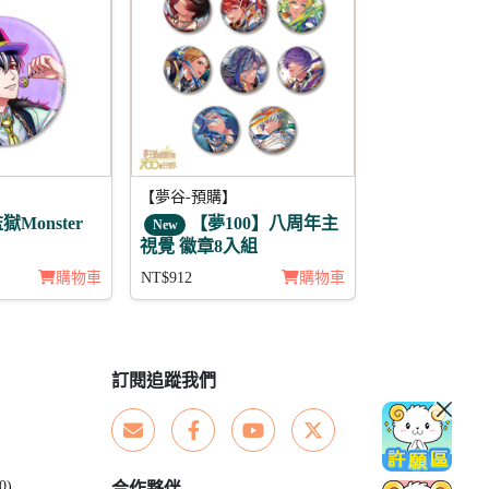
【夢谷-預購】
獄Monster
【夢100】八周年主
New
視覺 徽章8入組
購物車
NT$912
購物車
訂閱追蹤我們
0)
合作夥伴