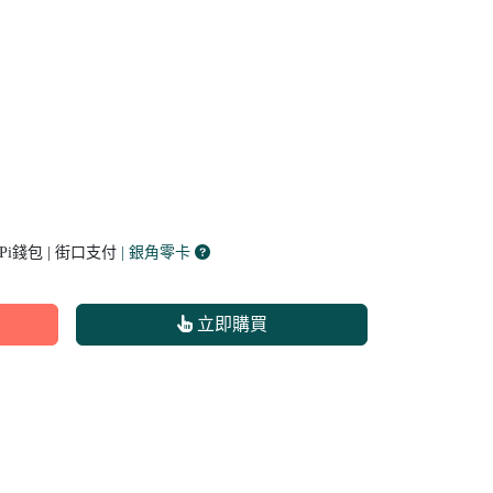
 Pi錢包 | 街口支付
| 銀角零卡
立即購買