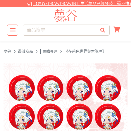
【夢谷xDRAWDRAWIN】生活精品已經登陸！還不快來
夢谷
遊戲商品
▌預購專區
《在茜色世界與君詠唱》