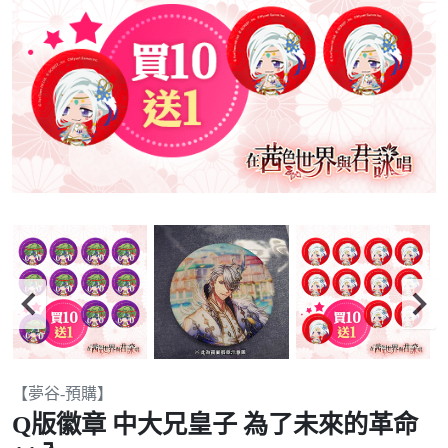
Item
【夢谷-預購】
2
Q版徽章 中大兄皇子 為了未來的革命
of