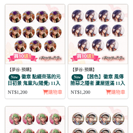
【夢谷-預購】
【夢谷-預購】
徽章 點綴奈落的元
【茜色】徽章 風傳
New
New
日初景 鬼童丸(陽覺) 11入
險惡之隱者 蘆屋道滿 11入
NT$1,200
購物車
NT$1,200
購物車