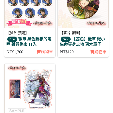
【夢谷-預購】
【夢谷-預購】
徽章 黑色野獸的咆
【茜色】徽章 微小
New
New
哮 雜賀孫市 11入
生命容身之地 茨木童子
NT$1,200
購物車
NT$120
購物車