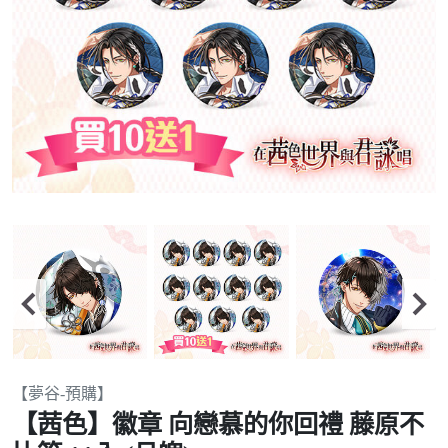
Item
【夢谷-預購】
2
【茜色】徽章 向戀慕的你回禮 藤原不
of