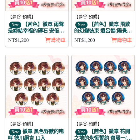
【夢谷-預購】
【夢谷-預購】
【茜色】徽章 雨聲
【茜色】徽章 飛散
New
New
是締結幸福的磚石 安倍晴
的幻變裝束 遠呂智(陽覺)
明 11入
11入
NT$1,200
購物車
NT$1,200
購物車
【夢谷-預購】
【夢谷-預購】
徽章 黑色野獸的咆
【茜色】徽章 花開
New
New
哮 德川綱吉 11入
之地的永恆誓約 齋藤一(陰