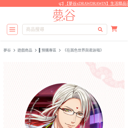
【夢谷xDRAWDRAWIN】生活精品
夢谷
遊戲商品
▌預購專區
《在茜色世界與君詠唱》