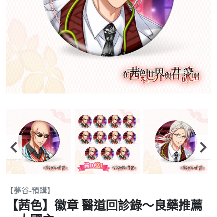
Item
【夢谷-預購】
2
【茜色】徽章 醫道回診錄～良藥推薦
of