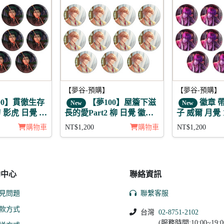
【夢谷-預購】
【夢谷-預購】
00】貫徹生存
【夢100】屋簷下滋
徽章 
New
New
 影虎 日覺 徽
長的愛Part2 柳 日覺 徽章
子 威爾 月覺 
11入組
購物車
NT$1,200
購物車
NT$1,200
助中心
聯絡資訊
見問題
聯繫客服
款方式
台灣
02-8751-2102
(服務時間:10:00~19:0