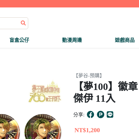
盲盒公仔
動漫周邊
遊戲商品
【夢谷-預購】
【夢100】徽
傑伊 11入
分享:
NT$1,200