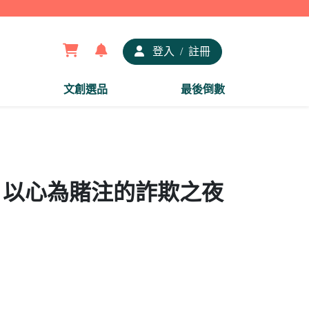
【夢
登入
/
註冊
文創選品
最後倒數
章 以心為賭注的詐欺之夜