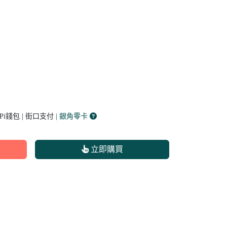
 Pi錢包 | 街口支付
| 銀角零卡
立即購買