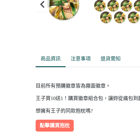
Item
2
of
商品資訊
注意事項
退貨需知
10
目前所有預購徽章皆為霧面徽章。
王子買10送1！購買徽章組合包，讓妳從痛包
想擁有王子的同款抱枕嗎?
點擊購買抱枕