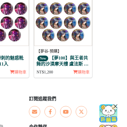
【夢谷-預購】
帶刺的魅惑靴
【夢100】與王者共
New
11入
舞的沙漠摩天樓 盧法斯 未
覺 徽章11入組
購物車
NT$1,200
購物車
訂閱追蹤我們
0)
合作夥伴