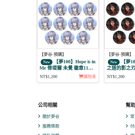
【夢谷-預購】
【夢谷-預購】
【夢100】Hope is in
【夢1
New
New
Me 修堤爾 未覺 徽章11入
之道的影之刃
組
章11入組
NT$1,200
購物車
NT$1,200
公司相關
幫
關於夢谷
常
服務條款
付