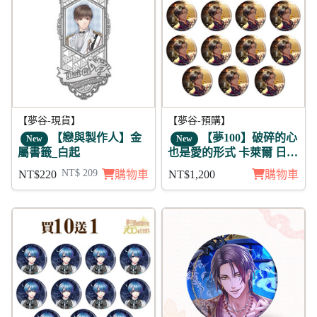
【夢谷-現貨】
【夢谷-預購】
【戀與製作人】金
【夢100】破碎的心
New
New
屬書籤_白起
也是愛的形式 卡萊爾 日覺
徽章11入組
NT$ 209
NT$220
購物車
NT$1,200
購物車