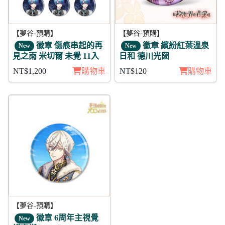
【夢谷-預購】
【夢谷-預購】
徽章 傷痕串起的再
徽章 繽紛紅葉溫泉
New
New
見之雨 米切爾 未覺 11入
日和 德川光圀
NT$1,200
購物車
NT$120
購物車
【夢谷-預購】
徽章 6周年主視覺
New