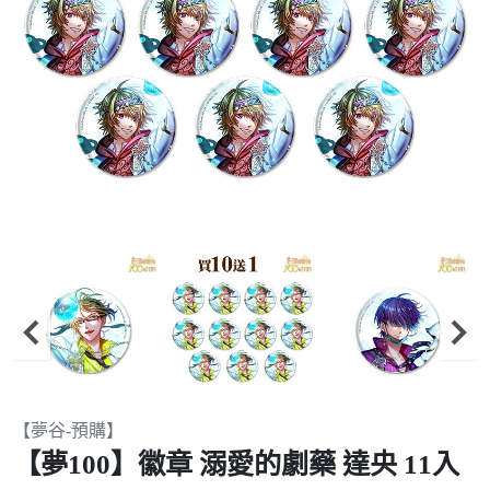
Item
【夢谷-預購】
2
【夢100】徽章 溺愛的劇藥 達央 11入
of