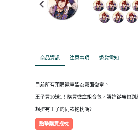
Item
2
of
商品資訊
注意事項
退貨需知
16
目前所有預購徽章皆為霧面徽章。
王子買10送1！購買徽章組合包，讓妳從痛包
想擁有王子的同款抱枕嗎?
點擊購買抱枕