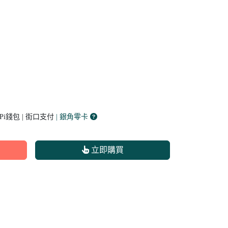
 Pi錢包 | 街口支付
| 銀角零卡
立即購買