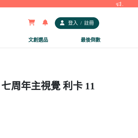
【夢谷x
登入
/
註冊
文創選品
最後倒數
 七周年主視覺 利卡 11