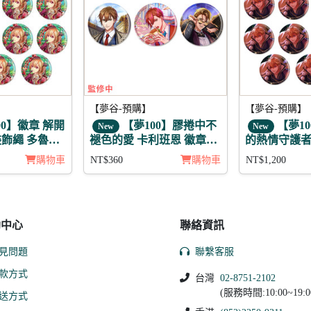
【夢谷-預購】
【夢谷-預購】
00】徽章 解開
【夢100】膠捲中不
【夢1
New
New
飾繩 多魯馬
褪色的愛 卡利班恩 徽章3
的熱情守護者
入組
徽章11入組
購物車
NT$360
購物車
NT$1,200
助中心
聯絡資訊
見問題
聯繫客服
款方式
台灣
02-8751-2102
(服務時間:10:00~19:0
送方式