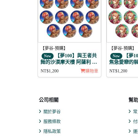
【夢谷-預購】
【夢谷-預購】
【夢100】與王者共
【夢1
New
New
舞的沙漠摩天樓 阿薩利 月
焦急愛戀的裝
覺 徽章11入組
利 11入
NT$1,200
購物車
NT$1,200
公司相關
幫
關於夢谷
常
服務條款
付
隱私政策
運