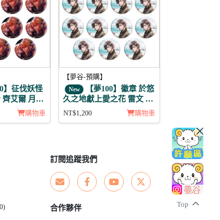
【夢谷-預購】
00】征伐妖怪
【夢100】徽章 於悠
New
 齊艾爾 月覺
久之地獻上愛之花 雷文 11
入
購物車
NT$1,200
購物車
訂閱追蹤我們
Top
0)
合作夥伴