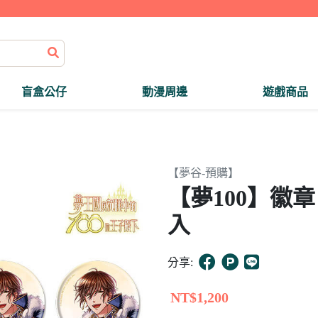
盲盒公仔
動漫周邊
遊戲商品
【夢谷-預購】
【夢100】徽章
入
分享:
NT$1,200