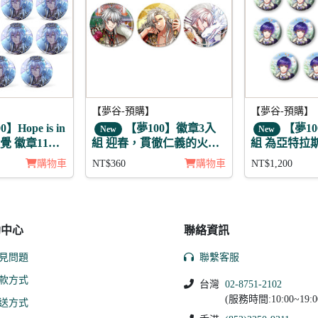
【夢谷-預購】
【夢谷-預購】
】Hope is in
【夢100】徽章3入
【夢10
New
New
日覺 徽章11入
組 迎春，貫徹仁義的火之
組 為亞特拉
誓言 震
夢之火 葛修 
購物車
NT$360
購物車
NT$1,200
助中心
聯絡資訊
見問題
聯繫客服
款方式
台灣
02-8751-2102
(服務時間:10:00~19:0
送方式