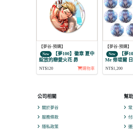
【夢谷-預購】
【夢谷-預購】
【夢100】徽章 夏中
【夢100
New
New
綻放的戀愛火花 昴
Me 修堤爾 
組
NT$120
購物車
NT$1,200
公司相關
幫
關於夢谷
常
服務條款
付
隱私政策
運