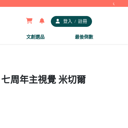
【夢谷
登入
/
註冊
文創選品
最後倒數
章 七周年主視覺 米切爾