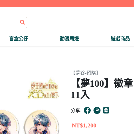
盲盒公仔
動漫周邊
遊戲商品
【夢谷-預購】
【夢100】徽
11入
分享:
NT$1,200