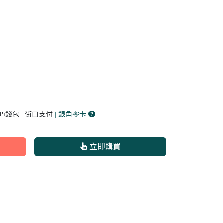
 Pi錢包 | 街口支付
| 銀角零卡
立即購買