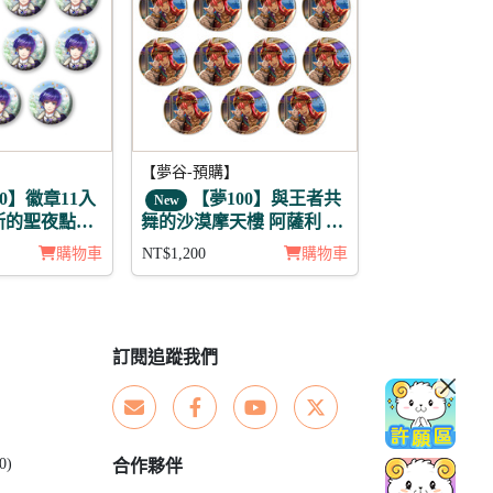
【夢谷-預購】
0】徽章11入
【夢100】與王者共
New
斯的聖夜點燃
舞的沙漠摩天樓 阿薩利 日
未覺
覺 徽章11入組
購物車
NT$1,200
購物車
訂閱追蹤我們
0)
合作夥伴