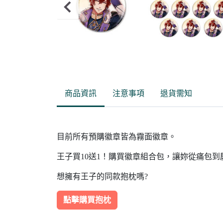
Item
2
of
商品資訊
注意事項
退貨需知
16
目前所有預購徽章皆為霧面徽章。
王子買10送1！購買徽章組合包，讓妳從痛包
想擁有王子的同款抱枕嗎?
點擊購買抱枕