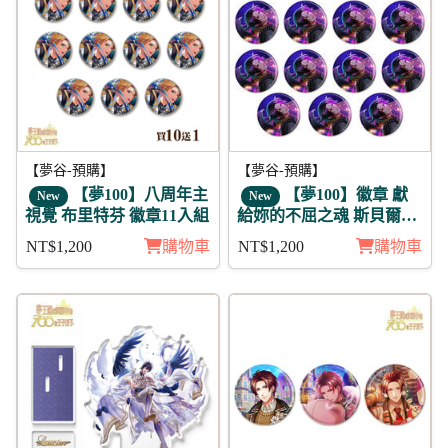
【夢谷-預購】
【夢谷-預購】
【夢100】八周年主
【夢100】徽章 獻
New
New
視覺 布里特芬 徽章11入組
給妳的不屈之魂 斯貝爾維
亞 11入
NT$1,200
購物車
NT$1,200
購物車