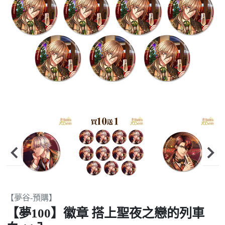
Item
【夢谷-預購】
2
【夢100】徽章 搭上聖夜之戀的列車
of