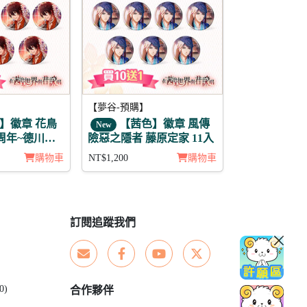
【夢谷-預購】
】徽章 花鳥
【茜色】徽章 風傳
New
周年~德川家
險惡之隱者 藤原定家 11入
購物車
NT$1,200
購物車
訂閱追蹤我們
0)
合作夥伴