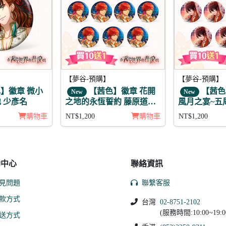
【夢谷-預購】
【夢谷-預購】
】徽章 微小
【茜色】徽章 花開
【茜色
New
New
 少彥名
之地的永恆誓約 藤原道長
風月之宴~五
(陰覺) 11入
光(陽覺)11入
購物車
NT$1,200
購物車
NT$1,200
助中心
聯絡資訊
見問題
聯繫客服
款方式
台灣
02-8751-2102
(服務時間:10:00~19:0
送方式