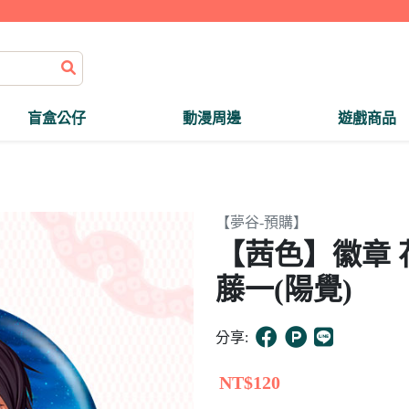
盲盒公仔
動漫周邊
遊戲商品
【夢谷-預購】
【茜色】徽章 
藤一(陽覺)
分享:
NT$120