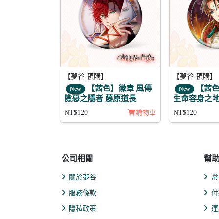
【夢谷-預購】
【夢谷-預購】
【茜色】徽章 風傳
【茜色
New
New
險惡之隱者 藤原道長
生命容身之地
NT$120
購物車
NT$120
公司相關
幫
關於夢谷
常
服務條款
付
隱私政策
運