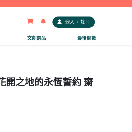
【夢谷
登入
/
註冊
文創選品
最後倒數
花開之地的永恆誓約 齋