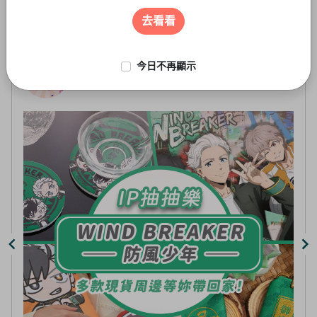
遊戲周邊
3
of
去看看
5
今日不再顯示
線上抽-虛擬