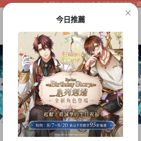
【夢谷xDRAWDRAWIN】生活精品已經登陸！還不
今日推薦
Item