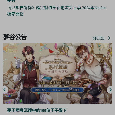
夢谷
《只想告訴你》確定製作全新動畫第三季 2024年Netflix
獨家開播
Item
2
夢谷公告
of
MORE
6
夢王國與沉睡中的100位王子殿下