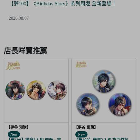
【夢100】《Birthday Story》系列周邊 全新登場！
2026.08.07
Item
2
of
店長咩寶推薦
6
【夢谷-預購】
【夢谷-預購】
New
New
【夢100】徽章3入組 迎春，貫徹仁義的火之誓言 蓋伊里
【夢100】徽章3入組 為亞特拉斯的