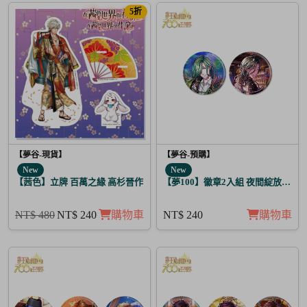
5折
【夢谷-現貨】
【夢谷-預購】
New
New
【茜色】立牌 百萬之緣 高杉晉作
【夢100】徽章2入組 夜間綻放的花
NT$ 480
NT$ 240
購物車
NT$ 240
購物車