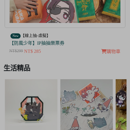
【線上抽-虛擬】
New
【茜色線上抽票券】限量周邊抽抽樂
NT$100
NT$ 50
購物車
Item
生活精品
3
of
3