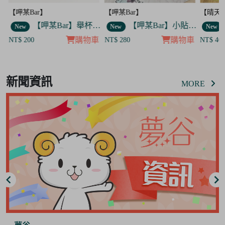
【呷某Bar】
【晴天咖啡館】
【呷某
【呷某Bar】舉杯歐告款 飯友
【呷某Bar】小貼紙 7入套組
【晴天咖啡館】吊飾套組
New
New
New
物車
購物車
購物車
NT$ 280
NT$ 400
NT$ 
Item
8
新聞資訊
of
MORE
8