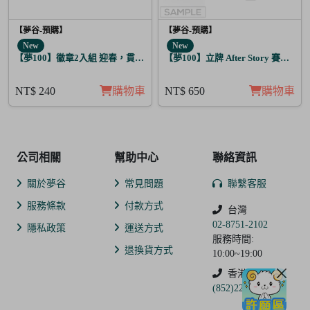
【夢谷-預購】
【夢谷-預購】
New
New
【夢100】徽章2入組 迎春，貫徹仁義的火之誓言 弗亞
【夢100】立牌 After Story 賽菲爾 
NT$ 240
購物車
NT$ 650
購物車
公司相關
幫助中心
聯絡資訊
關於夢谷
常見問題
聯繫客服
服務條款
付款方式
台灣
02-8751-2102
隱私政策
運送方式
服務時間:
退換貨方式
10:00~19:00
香港
(852)2250-9311