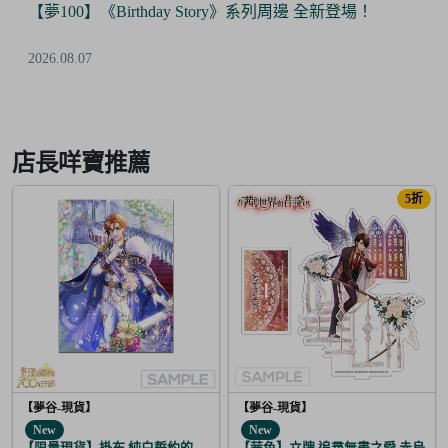
【夢100】《Birthday Story》系列周邊 全新登場！
2026.08.07
Item
2
of
店長咩寶推薦
6
5折
【夢谷-現貨】
【夢谷-現貨】
New
New
【限量現貨】掛布 純白誓約的花之婚禮 布里特芬
【茜色】立牌 追尋無盡之愛 赤烏