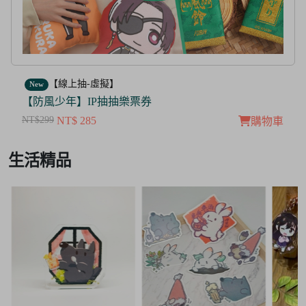
【線上抽-虛擬】
New
【防風少年】IP抽抽樂票券
NT$299
NT$ 285
購物車
Item
生活精品
2
of
3