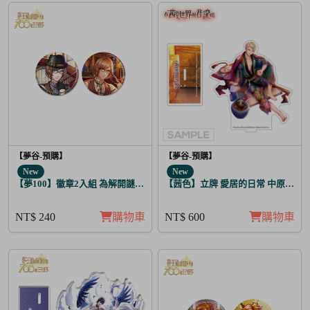
【夢谷-預購】
【夢谷-預購】
New
New
【夢100】徽章2入組 為解開謎題的妳施加愛的魔法 格雷亞姆
【茜色】立牌 愛居的日常 中原中也
NT$ 240
購物車
NT$ 600
購物車