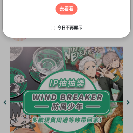
遊戲周邊
2
of
去看看
5
今日不再顯示
線上抽-虛擬