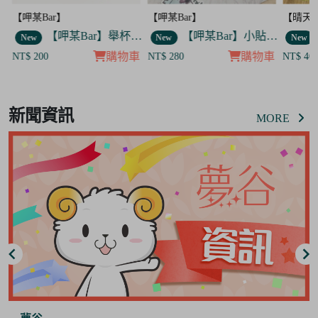
【呷某Bar】
【呷某Bar】
【晴天
】舉杯菟菟款 飯友
【呷某Bar】舉杯歐告款 飯友
【呷某Bar】小貼紙 7入套組
New
New
New
車
購物車
購物車
NT$ 200
NT$ 280
NT$ 40
Item
7
新聞資訊
of
MORE
8