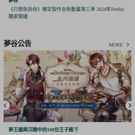
夢谷
《只想告訴你》確定製作全新動畫第三季 2024年Netflix
獨家開播
Item
2
夢谷公告
of
MORE
6
夢王國與沉睡中的100位王子殿下