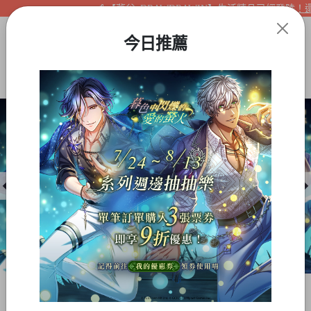
【夢谷xDRAWDRAWIN】生活精品已經登陸！還不
今日推薦
Item