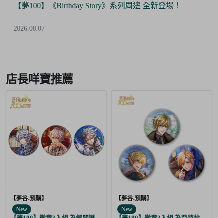
【Final Sale】人氣IP《大頭兒》精美絕版周邊 全面5折
優惠！
2026.07.24
Item
3
of
店長咩寶推薦
6
【夢谷-預購】
【夢谷-預購】
New
New
【夢100】徽章3入組 為解開謎題的妳施加愛的魔法 修尼
【夢100】徽章3入組 為亞特拉斯的