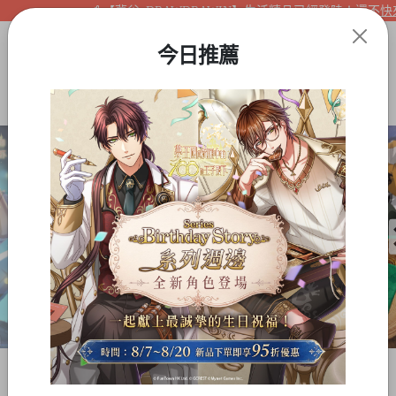
【夢谷xDRAWDRAWIN】生活精品已經登陸！還不快來看
今日推薦
Item