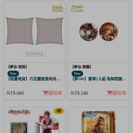
【夢谷-現貨】
【夢谷-預購】
New
New
【限量現貨】巧克露缇風時尚圖紋抱枕
【夢100】徽章2入組 為解開謎題的
NT$ 680
購物車
NT$ 240
購物車
5折