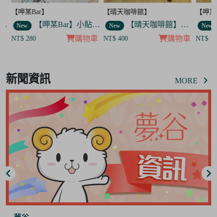
【呷某Bar】
【晴天咖啡館】
【呷某B
】舉杯歐告款 飯友
【呷某Bar】小貼紙 7入套組
【晴天咖啡館】吊飾套組
New
New
New
車
購物車
購物車
NT$ 280
NT$ 400
NT$ 12
Item
8
新聞資訊
of
MORE
8