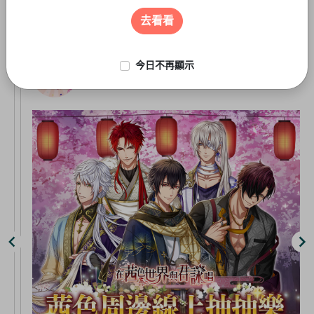
遊戲周邊
3
of
去看看
5
今日不再顯示
線上抽-虛擬