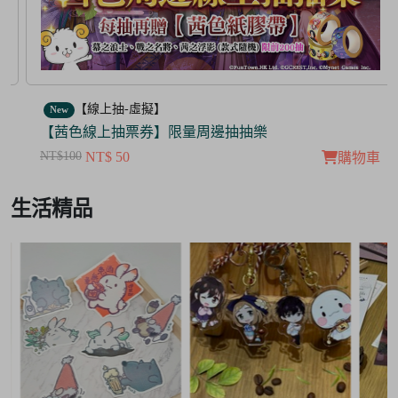
【線上抽-虛擬】
New
【茜色線上抽票券】限量周邊抽抽樂
NT$100
NT$ 50
購物車
Item
生活精品
3
of
3