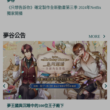
夢谷
《Pokémon Sleep》 x 日本睡衣品牌『GELATO PIQUE』
攜手推出合作商品 與寶可夢們一起作美夢
Item
3
夢谷公告
of
MORE
6
夢谷