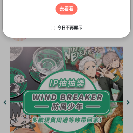
遊戲周邊
2
of
去看看
5
今日不再顯示
線上抽-虛擬