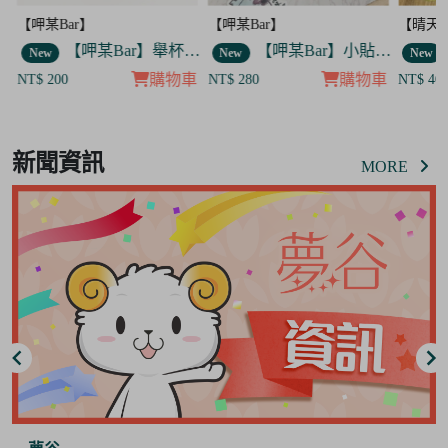
【呷某Bar】
【呷某Bar】
【晴天
】舉杯菟菟款 飯友
【呷某Bar】舉杯歐告款 飯友
【呷某Bar】小貼紙 7入套組
New
New
New
車
購物車
購物車
NT$ 200
NT$ 280
NT$ 40
Item
7
新聞資訊
of
MORE
8