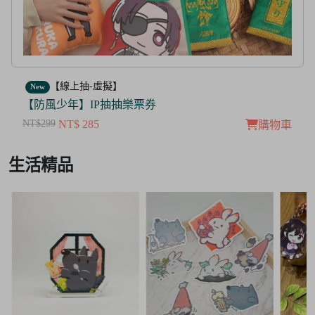
【線上抽-虛擬】
New
【防風少年】IP抽抽樂票券
NT$299
NT$ 285
購物車
Item
生活精品
2
of
3