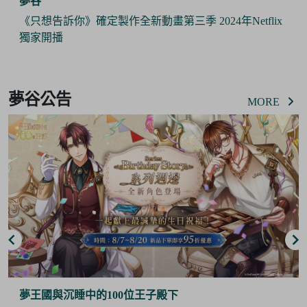
夢谷
《只想告訴你》確定製作全新動畫第三季 2024年Netflix
獨家開播
Item
2
夢谷公告
of
MORE
6
夢王國與沉睡中的100位王子殿下