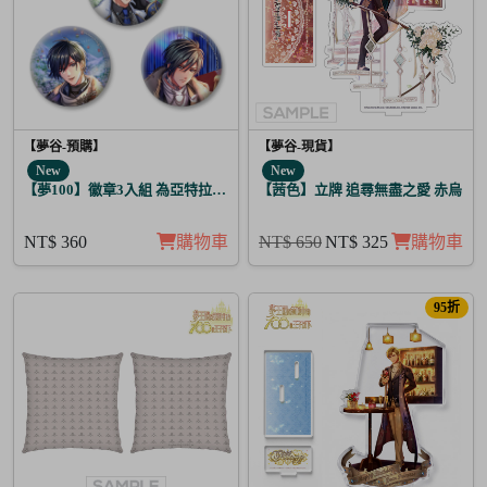
【夢谷-預購】
【夢谷-現貨】
New
New
【夢100】徽章3入組 為亞特拉斯的聖夜點燃夢之火 伊凡
【茜色】立牌 追尋無盡之愛 赤烏
NT$ 360
購物車
NT$ 650
NT$ 325
購物車
95折