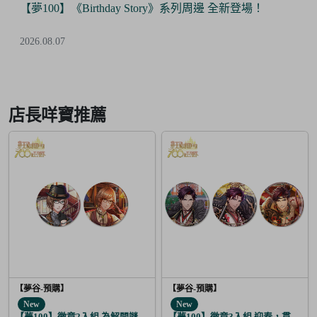
【夢100】《Birthday Story》系列周邊 全新登場！
2026.08.07
Item
2
of
店長咩寶推薦
6
【夢谷-預購】
【夢谷-預購】
New
New
【夢100】徽章2入組 為解開謎題的妳施加愛的魔法 格雷亞姆
【夢100】徽章3入組 迎春，貫徹仁