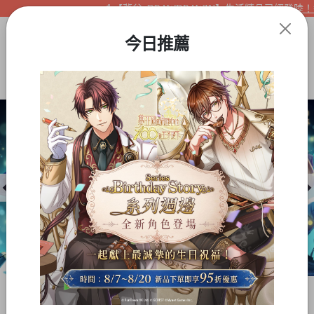
【夢谷xDRAWDRAWIN】生活精品已經登陸！還
今日推薦
Item